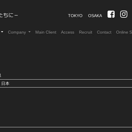
TOKYO
OSAKA
Company
Main Client
Access
Recruit
Contact
Online S
県
 日本