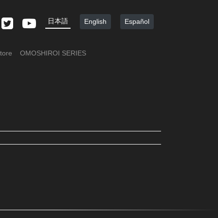
日本語
English
Español
tore
OMOSHIROI SERIES